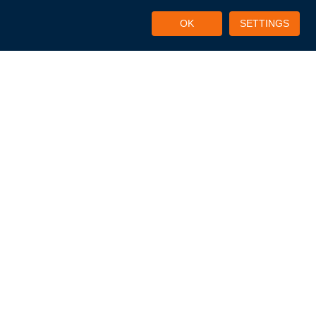
OK
SETTINGS
¿Cómo
HAGA
CLIC AQUÍ
podemos
PARA
ayudarle hoy?
LLAMAR