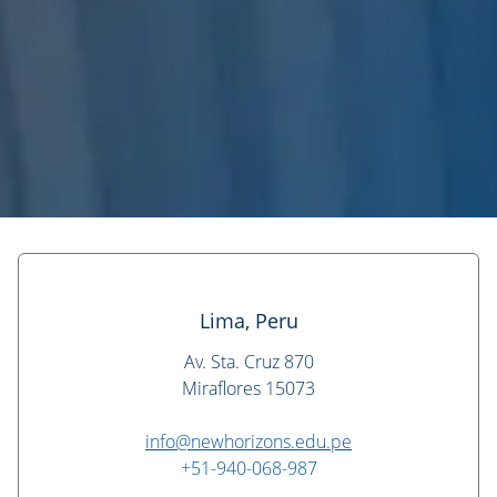
Lima, Peru
Av. Sta. Cruz 870
Miraflores 15073
info@newhorizons.edu.pe
+51-940-068-987